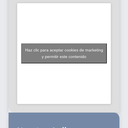
Dental
, somos especialistas en todo tipo de
tratamientos dentales. Tu sonrisa es nuestra
prioridad.
Tu clínica dental en Boadilla.
UBICACIÓN
Haz clic para aceptar cookies de marketing
y permitir este contenido
Avda. de Julio Fuentes, 9 (28660) Boadilla del
Monte
Tel: 912797421
Móvil: 664074314
TRATAMIENTOS