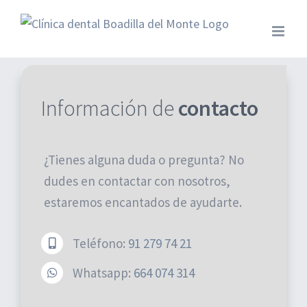
Saltar
al
contenido
Información de
contacto
¿Tienes alguna duda o pregunta? No
dudes en contactar con nosotros,
estaremos encantados de ayudarte.
ORTHOCARE DENTAL
Teléfono:
91 279 74 21
Whatsapp:
664 074 314
Clínica dental en Boadilla del Monte. En
Orthocare