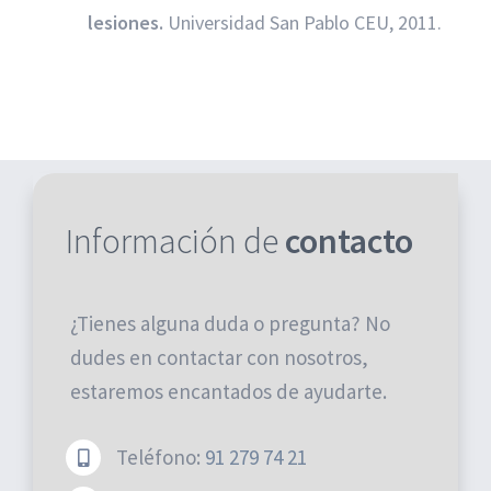
lesiones.
Universidad San Pablo CEU, 2011.
ORTHOCARE DENTAL
Información de
contacto
Clínica dental en Boadilla del Monte. En
Orthocare
Dental
, somos especialistas en todo tipo de
tratamientos dentales. Tu sonrisa es nuestra
¿Tienes alguna duda o pregunta? No
prioridad.
Tu clínica dental en Boadilla.
dudes en contactar con nosotros,
estaremos encantados de ayudarte.
UBICACIÓN
Teléfono:
91 279 74 21