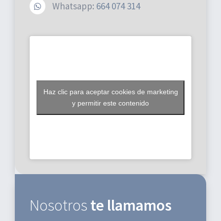
Whatsapp:
664 074 314
Avda. de Julio Fuentes, 9 (28660) Boadilla del
Monte
Tel: 912797421
Móvil: 664074314
Haz clic para aceptar cookies de marketing
TRATAMIENTOS
y permitir este contenido
Implantes Dentales
Ortodoncia
Odontopediatría
Blanqueamiento dental
Nosotros
te llamamos
Prótesis dental