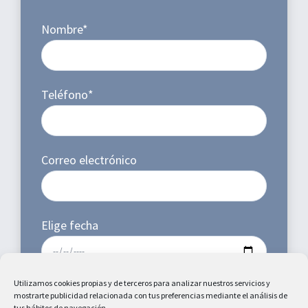
Aumento de labios
Nombre*
ACREDITACIONES
Teléfono*
Correo electrónico
Elige fecha
Estoy de acuerdo con la información básica sobre
Utilizamos
cookies
propias y de terceros para analizar nuestros servicios y
mostrarte publicidad relacionada con tus preferencias mediante el análisis de
protección de datos y autorizo el tratamiento de mis datos
tus hábitos de navegación.